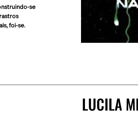
onstruindo-se
rastros
is, foi-se.
LUCILA M