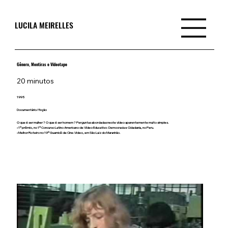
LUCILA MEIRELLES
Gênero, Mentiras e Vídeotape
20 minutos
1995
Documentário/ficção
O que é ser mulher ? O que é ser homem ? Perguntas abordadas neste vídeo aparentemente muito simples.
• 1º prêmio, no 1º Concurso Latino Americano de Vídeo Educativo: Democracia e Cidadania, no Peru.
• Melhor Roteiro no 19º Guarnicê de Cine-Video, em São Luiz do Maranhão.