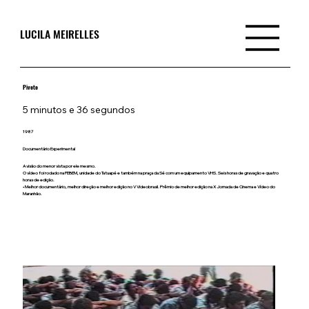
LUCILA MEIRELLES
Pivete
5 minutos e 36 segundos
1987
Documentário Experimental
A visão do menor vista por ele mesmo.
O vídeo foi rodado na FEBEM, unidade do Tatuapé e também na praça da Sé com um equipamento VHS. Seis horas de gravação e quatro
horas de edição.
• Melhor documentário, melhor direção e melhor edição no V Videobrasil. Prêmio de melhor edição na X Jornada de Cinema e Vídeo do
Maranhão.