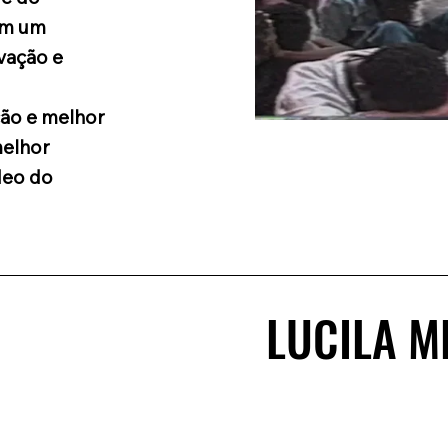
om um
vação e
ção e melhor
melhor
deo do
LUCILA M